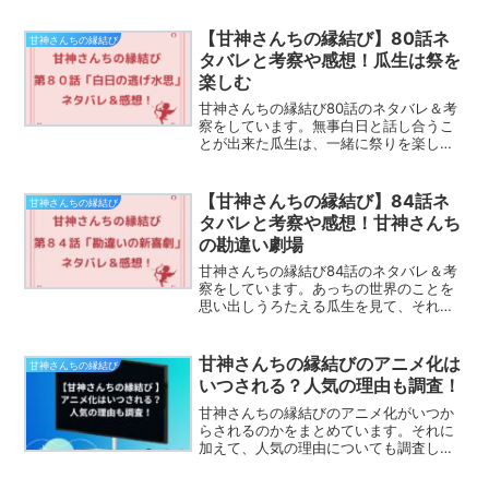
【甘神さんちの縁結び】80話ネ
甘神さんちの縁結び
タバレと考察や感想！瓜生は祭を
楽しむ
甘神さんちの縁結び80話のネタバレ＆考
察をしています。無事白日と話し合うこ
とが出来た瓜生は、一緒に祭りを楽しむ
ことになりました。戻る前の最後の思い
出作り。題して、【甘神さんちの縁結
び】80話ネタバレと考察や感想！瓜生は
【甘神さんちの縁結び】84話ネ
甘神さんちの縁結び
祭を楽しむ。
タバレと考察や感想！甘神さんち
の勘違い劇場
甘神さんちの縁結び84話のネタバレ＆考
察をしています。あっちの世界のことを
思い出しうろたえる瓜生を見て、それぞ
れ三姉妹が勘違いする！？題して、【甘
神さんちの縁結び】84話ネタバレと考察
や感想！甘神さんちの勘違い劇場。ぜひ
甘神さんちの縁結びのアニメ化は
甘神さんちの縁結び
ご覧ください。
いつされる？人気の理由も調査！
甘神さんちの縁結びのアニメ化がいつか
らされるのかをまとめています。それに
加えて、人気の理由についても調査しま
した。いつ放送されるのか、なぜ人気に
なっているのか気になった方は必見で