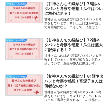
す！
【甘神さんちの縁結び】78話ネ
甘神さんちの縁結び
タバレと考察や感想！瓜生はつい
に核心に迫る！
甘神さんちの縁結び78話のネタバレ＆考
察をしています。白日と三姉妹が対面し
て修羅場になる！？そして、瓜生はこの
世界の核心へと迫っていく。題して、
【甘神さんちの縁結び】78話ネタバレと
考察や感想！瓜生はついに核心に迫る！
【甘神さんちの縁結び】72話ネ
甘神さんちの縁結び
ぜひご覧ください。
タバレと考察や感想！瓜生は盛大
に誤爆する！？
甘神さんちの縁結び72話のネタバレ＆考
察をしています。夜重が知らない男性と
歩いていて、瓜生が盛大に勘違いす
る！？夜重は誰と会っていたのか。題し
て【甘神さんちの縁結び】72話ネタバレ
と考察や感想！瓜生は盛大に誤爆す
【甘神さんちの縁結び】81話ネタ
甘神さんちの縁結び
る！？ぜひご覧ください。
バレと考察や感想！宵深子さんは
何者なのか？
甘神さんちの縁結び81話のネタバレ＆考
察をしています。宵深子によるパラレル
ワールド講座が開かれる。この世界に来
た理由がついに明かされる！？題して、
【甘神さんちの縁結び】81話ネタバレと