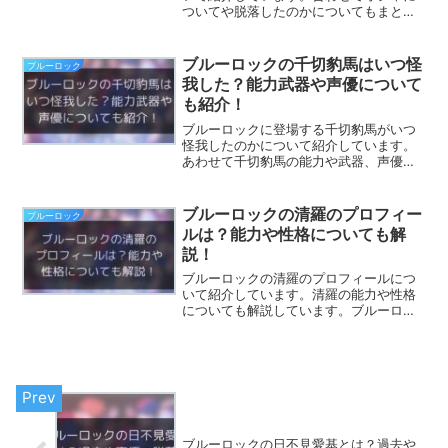
ついてや脱落したのかについてもまとめ
ています。ブルーロックでも個性的なオ
シャという価値観を持つ蟻生をプロフィ
ールから順に全貌を明かしていきます。
ブルーロックの千切豹馬はいつ怪
ブルーロック
我した？能力武器や声優について
も紹介！
ブルーロックに登場する千切豹馬がいつ
怪我したのかについて紹介しています。
あわせて千切豹馬の能力や武器、声優に
ついてもまとめています。ブルーロック
でほかの選手にも負けない武器を持って
いる千切豹馬についてぜひご覧くださ
ブルーロックの清羅のプロフィー
ブルーロック
い。
ルは？能力や性格についても解
説！
ブルーロックの清羅のプロフィールにつ
いて紹介しています。清羅の能力や性格
についても解説しています。ブルーロッ
クでも未だ謎の多い存在である清羅のプ
ロフィールについて知りたい方は是非ご
覧ください。
ブルーロックの日不見愛基とは？過去や