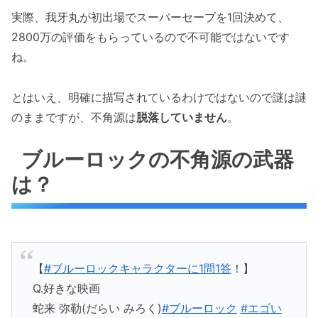
実際、我牙丸が初出場でスーパーセーブを1回決めて、
2800万の評価をもらっているので不可能ではないです
ね。
とはいえ、明確に描写されているわけではないので謎は謎
のままですが、不角源は
脱落していません
。
ブルーロックの不角源の武器
は？
【
#ブルーロックキャラクターに1問1答
！】
Q.好きな映画
蛇来 弥勒(だらい みろく)
#ブルーロック
#エゴい