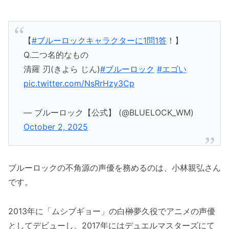
【
#ブルーロックキャラクターに1問1答
！】
Q.二つ名的なもの
清羅 刃(きよら じん)
#ブルーロック
#エゴい
pic.twitter.com/NsRrHzy3Cp
— ブルーロック【公式】 (@BLUELOCK_WM)
October 2, 2025
ブルーロックの不角源の声優を務めるのは、小林親弘さん
です。
2013年に「ムシブギョー」の白榊夢久役でアニメの声優
としてデビューし、2017年にはデュエルマスターズにて