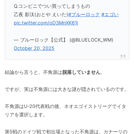
Q.コンビニでつい買ってしまうもの
乙夜 影汰(おとや えいた)
#ブルーロック
#エゴい
pic.twitter.com/oD3MnXK61j
— ブルーロック【公式】 (@BLUELOCK_WM)
October 20, 2025
結論から言うと、不角源は
脱落していません
。
ですが、実は不角源には大きな謎が隠されているのです。
不角源はU-20代表戦の後、ネオエゴイストリーグでイタ
リアを選択します。
第5戦のドイツ戦で初出場となった不角源は、カナーリの