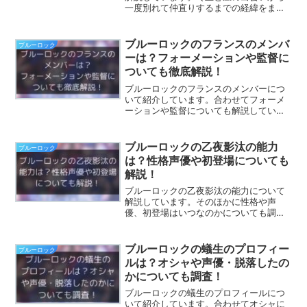
一度別れて仲直りするまでの経緯をまと
めました。ブルーロックでも名コンビの1
つであると言われる2人の関係について知
りたい方は是非ご覧ください。
ブルーロックのフランスのメンバ
ブルーロック
ーは？フォーメーションや監督に
ついても徹底解説！
ブルーロックのフランスのメンバーにつ
いて紹介しています。合わせてフォーメ
ーションや監督についても解説していま
す。ブルーロックの中でも屈指の強さを
誇るフランスのメンバーに誰がいるのか
気になる方は是非ご覧ください。
ブルーロックの乙夜影汰の能力
ブルーロック
は？性格声優や初登場についても
解説！
ブルーロックの乙夜影汰の能力について
解説しています。そのほかに性格や声
優、初登場はいつなのかについても調査
しました。ブルーロックの中でも個性的
な乙夜影汰の能力はどんなものなのか気
になる方は是非ご覧ください。
ブルーロックの蟻生のプロフィー
ブルーロック
ルは？オシャや声優・脱落したの
かについても調査！
ブルーロックの蟻生のプロフィールにつ
いて紹介しています。合わせてオシャに