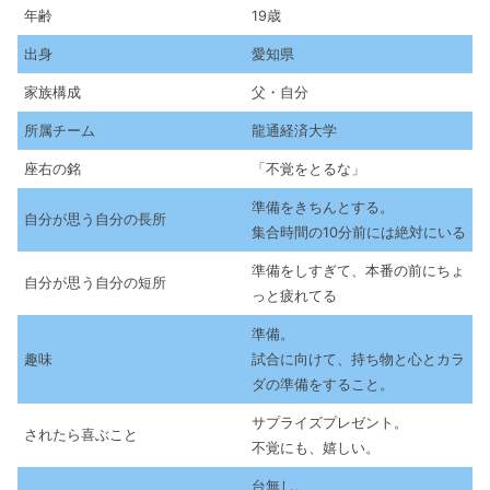
年齢
19歳
出身
愛知県
家族構成
父・自分
所属チーム
龍通経済大学
座右の銘
「不覚をとるな」
準備をきちんとする。
自分が思う自分の長所
集合時間の10分前には絶対にいる
準備をしすぎて、本番の前にちょ
自分が思う自分の短所
っと疲れてる
準備。
趣味
試合に向けて、持ち物と心とカラ
ダの準備をすること。
サプライズプレゼント。
されたら喜ぶこと
不覚にも、嬉しい。
台無し。