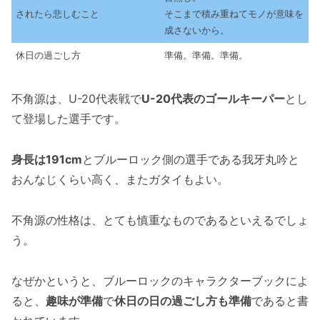
されたら悲しむこと
そこまで積み重ねてモノが意味を
成さないから。
休日の過ごし方
準備。準備。準備。
不角源は、U-20代表戦で
U-20代表のゴールキーパー
とし
て登場した選手です。
身長は191cm
とブルーロック側の選手である我牙丸吟と
おんなじくらい高く、またガタイもよい。
不角源の性格は、とても慎重なものであるといえるでしょ
う。
なぜかというと、ブルーロックのキャラクターブックによ
ると、
趣味が準備
で
休日の日の過ごし方も準備
であると書