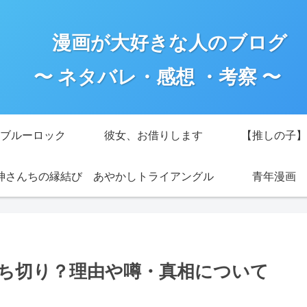
漫画が大好きな人のブログ
〜 ネタバレ・感想 ・考察 〜
ブルーロック
彼女、お借りします
【推しの子】
神さんちの縁結び
あやかしトライアングル
青年漫画
ち切り？理由や噂・真相について