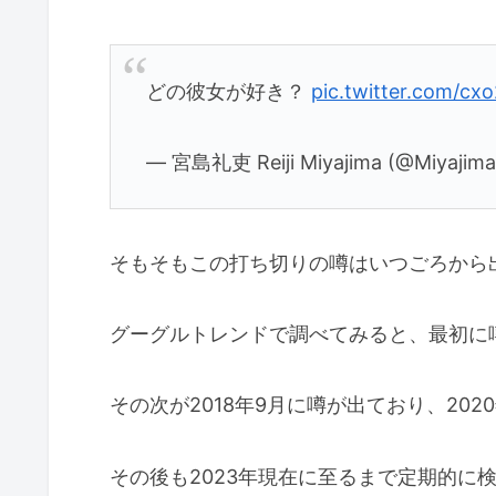
どの彼女が好き？
pic.twitter.com/cx
— 宮島礼吏 Reiji Miyajima (@Miyajimar
そもそもこの打ち切りの噂はいつごろから
グーグルトレンドで調べてみると、最初に
その次が2018年9月に噂が出ており、202
その後も2023年現在に至るまで定期的に