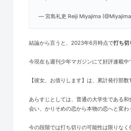
— 宮島礼吏 Reiji Miyajima (@Miyajimar
結論から言うと、2023年6月時点で
打ち切
今現在も週刊少年マガジンにて好評連載中
【彼女、お借りします】は、累計発行部数1
あらすじとしては、普通の大学生である和
会い、かりそめの恋から本物の恋へと変わ
今の段階では打ち切りの可能性は限りなく