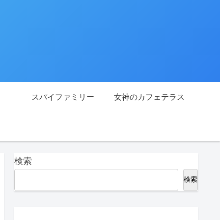
スパイファミリー
女神のカフェテラス
検索
検索