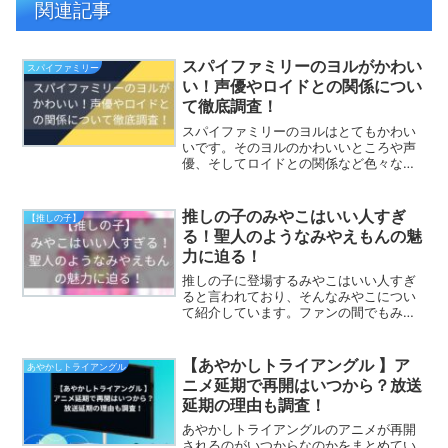
関連記事
スパイファミリーのヨルがかわい
スパイファミリー
い！声優やロイドとの関係につい
て徹底調査！
スパイファミリーのヨルはとてもかわい
いです。そのヨルのかわいいところや声
優、そしてロイドとの関係など色々なこ
とを紹介しています。スパイファミリー
のヒロインであるヨルについて知りたい
方は是非ご覧ください。
推しの子のみやこはいい人すぎ
【推しの子】
る！聖人のようなみやえもんの魅
力に迫る！
推しの子に登場するみやこはいい人すぎ
ると言われており、そんなみやこについ
て紹介しています。ファンの間でもみや
えもんと慕われており、聖人のようなみ
やこのみりょくについてもまとめていま
す。いい人すぎるみやこについて知りた
【あやかしトライアングル 】ア
あやかしトライアングル
い方は是非ご覧ください。
ニメ延期で再開はいつから？放送
延期の理由も調査！
あやかしトライアングルのアニメが再開
されるのがいつからなのかをまとめてい