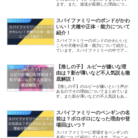
ます。また、放送が延期した理由につい
ても調査しました。いつ頃再開するの
か、なぜ放送延期になったのか気になっ
た方は必見です！
スパイファミリーのボンドがかわ
スパイファミリー
いい！犬種や正体・能力について
紹介！
スパイファミリーのボンドのかわいいと
ころや犬種や正体・能力について紹介し
ています。スパイファミリーの中でアー
ニャといいコンビでもあるボンドの魅力
についてまとめました。色々なかわいい
ところがあるので是非ご覧ください。
【推しの子】 ルビーが嫌いな理
【推しの子】
由は？影が薄いなど不人気説も徹
底解説！
【推しの子】のルビーが嫌いという声が
あるのでその理由についてまとめていま
す。また影が薄いなどの不人気説もある
のでそちらも調べてみました。【推しの
子】のメインキャラであるルビーがなぜ
嫌いと言われているのか興味ある方は是
スパイファミリーのペンギンの名
スパイファミリー
非ご覧ください。
前は？ボロボロになった理由や登
場回はいつ？
スパイファミリーに登場するペンギンの
名前について紹介しています。アーニャ