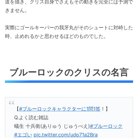
道を描き、クリス自身でさえもその動きを完全には予測で
きません。
実際にゴールキーパーの我牙丸がそのシュートに対峙した
時、止めれるかと思わせるほどのものでした。
ブルーロックのクリスの名言
【
#ブルーロックキャラクターに1問1答
！】
Q.よく読む雑誌
蟻生 十兵衛(ありゅう じゅうべえ)
#ブルーロック
#エゴい
pic.twitter.com/udp71a2Bra