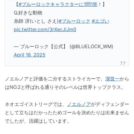
【
#ブルーロックキャラクターに1問1答
！】
Q.好きな動物
糸師 冴(いとし さえ)
#ブルーロック
#エゴい
pic.twitter.com/3rXecJiJm0
— ブルーロック【公式】 (@BLUELOCK_WM)
April 18, 2025
ノエルノアと評価を二分するストライカーで、
潔世一
から
はNO.2と呼ばれる通りそのレベルは世界トップクラス。
ネオエゴイストリーグでは、
ノエルノア
がディフェンダー
として立ちはだかったためゴールを決めたりは出来ません
でしたが、活躍はしています。