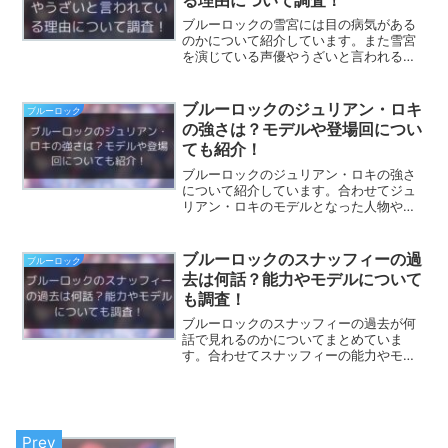
る理由について調査！
ブルーロックの雪宮には目の病気がある
のかについて紹介しています。また雪宮
を演じている声優やうざいと言われる理
由についてもまとめています。ブルーロ
ックでもイケメンである雪宮の目に何が
あるのか気になる方は是非ご覧くださ
ブルーロックのジュリアン・ロキ
ブルーロック
い。
の強さは？モデルや登場回につい
ても紹介！
ブルーロックのジュリアン・ロキの強さ
について紹介しています。合わせてジュ
リアン・ロキのモデルとなった人物や登
場回についてもまとめています。ブルー
ロックでもトップクラスの速さを誇るジ
ュリアン・ロキの強さについて知りたい
ブルーロックのスナッフィーの過
ブルーロック
方は是非ご覧ください。
去は何話？能力やモデルについて
も調査！
ブルーロックのスナッフィーの過去が何
話で見れるのかについてまとめていま
す。合わせてスナッフィーの能力やモデ
ルについても調査しました。価値観が変
わってしまうほどの過去がどういうもの
でブルーロックでは何話で見れるのか気
になる方は是非ご覧ください。