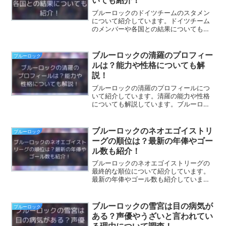
いても紹介！
ブルーロックのドイツチームのスタメン
について紹介しています。ドイツチーム
のメンバーや各国との結果についても紹
介しています。この記事を読むと潔世一
が選んだドイツチームはどのような選手
がいるのか、そして誰がスタメンに選ば
ブルーロックの清羅のプロフィー
ブルーロック
れたのかが分かります。
ルは？能力や性格についても解
説！
ブルーロックの清羅のプロフィールにつ
いて紹介しています。清羅の能力や性格
についても解説しています。ブルーロッ
クでも未だ謎の多い存在である清羅のプ
ロフィールについて知りたい方は是非ご
覧ください。
ブルーロックのネオエゴイストリ
ブルーロック
ーグの順位は？最新の年俸やゴー
ル数も紹介！
ブルーロックのネオエゴイストリーグの
最終的な順位について紹介しています。
最新の年俸やゴール数も紹介していま
す。ブルーロック最大規模で行われてい
るネオエゴイストリーグの順位が気にな
る方は是非ご覧ください。
ブルーロックの雪宮は目の病気が
ブルーロック
ある？声優やうざいと言われてい